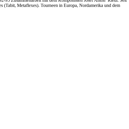
92-95 Zusammenarbeit mit dem Komponisten Josef Anton Riedl. Seit
es (Tabit, Metaflexes). Tourneen in Europa, Nordamerika und dem