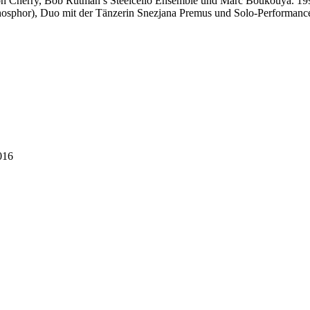
Don Cherry, Bob Rutman’s Steelcello Ensemble und Marc Boukouya. 19
 Phosphor), Duo mit der Tänzerin Snezjana Premus und Solo-Performanc
016