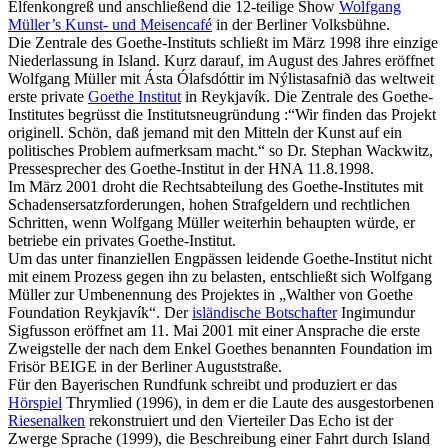
Elfenkongreß und anschließend die 12-teilige Show
Wolfgang
Müller’s Kunst- und Meisencafé
in der Berliner Volksbühne.
Die Zentrale des Goethe-Instituts schließt im März 1998 ihre einzige
Niederlassung in Island. Kurz darauf, im August des Jahres eröffnet
Wolfgang Müller mit Ásta Ólafsdóttir im Nýlistasafnið das weltweit
erste private
Goethe Institut
in Reykjavík. Die Zentrale des Goethe-
Institutes begrüsst die Institutsneugründung :“Wir finden das Projekt
originell. Schön, daß jemand mit den Mitteln der Kunst auf ein
politisches Problem aufmerksam macht.“ so Dr. Stephan Wackwitz,
Pressesprecher des Goethe-Institut in der HNA 11.8.1998.
Im März 2001 droht die Rechtsabteilung des Goethe-Institutes mit
Schadensersatzforderungen, hohen Strafgeldern und rechtlichen
Schritten, wenn Wolfgang Müller weiterhin behaupten würde, er
betriebe ein privates Goethe-Institut.
Um das unter finanziellen Engpässen leidende Goethe-Institut nicht
mit einem Prozess gegen ihn zu belasten, entschließt sich Wolfgang
Müller zur Umbenennung des Projektes in „Walther von Goethe
Foundation Reykjavík“. Der
isländische Botschafter
Ingimundur
Sigfusson eröffnet am 11. Mai 2001 mit einer Ansprache die erste
Zweigstelle der nach dem Enkel Goethes benannten Foundation im
Frisör BEIGE in der Berliner Auguststraße.
Für den Bayerischen Rundfunk schreibt und produziert er das
Hörspiel
Thrymlied (1996), in dem er die Laute des ausgestorbenen
Riesenalken
rekonstruiert und den Vierteiler Das Echo ist der
Zwerge Sprache (1999), die Beschreibung einer Fahrt durch Island