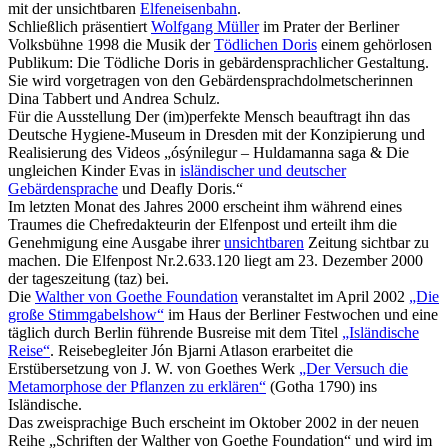
mit der unsichtbaren
Elfeneisenbahn
.
Schließlich präsentiert
Wolfgang Müller
im Prater der Berliner
Volksbühne 1998 die Musik der
Tödlichen Doris
einem gehörlosen
Publikum: Die Tödliche Doris in gebärdensprachlicher Gestaltung.
Sie wird vorgetragen von den Gebärdensprachdolmetscherinnen
Dina Tabbert und Andrea Schulz.
Für die Ausstellung Der (im)perfekte Mensch beauftragt ihn das
Deutsche Hygiene-Museum in Dresden mit der Konzipierung und
Realisierung des Videos „ósýnilegur – Huldamanna saga & Die
ungleichen Kinder Evas in
isländischer und deutscher
Gebärdensprache
und Deafly Doris.“
Im letzten Monat des Jahres 2000 erscheint ihm während eines
Traumes die Chefredakteurin der Elfenpost und erteilt ihm die
Genehmigung eine Ausgabe ihrer
unsichtbaren
Zeitung sichtbar zu
machen. Die Elfenpost Nr.2.633.120 liegt am 23. Dezember 2000
der tageszeitung (taz) bei.
Die
Walther von Goethe Foundation
veranstaltet im April 2002
„Die
große Stimmgabelshow“
im Haus der Berliner Festwochen und eine
täglich durch Berlin führende Busreise mit dem Titel
„Isländische
Reise“
. Reisebegleiter Jón Bjarni Atlason erarbeitet die
Erstübersetzung von J. W. von Goethes Werk
„Der Versuch die
Metamorphose der Pflanzen zu erklären“
(Gotha 1790) ins
Isländische.
Das zweisprachige Buch erscheint im Oktober 2002 in der neuen
Reihe „Schriften der Walther von Goethe Foundation“ und wird im