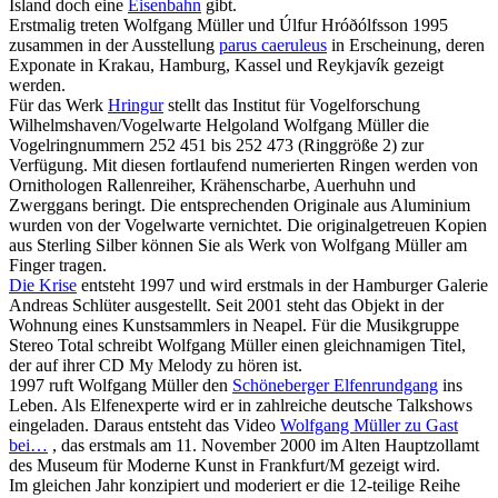
Island doch eine
Eisenbahn
gibt.
Erstmalig treten Wolfgang Müller und Úlfur Hróðólfsson 1995
zusammen in der Ausstellung
parus caeruleus
in Erscheinung, deren
Exponate in Krakau, Hamburg, Kassel und Reykjavík gezeigt
werden.
Für das Werk
Hringur
stellt das Institut für Vogelforschung
Wilhelmshaven/Vogelwarte Helgoland Wolfgang Müller die
Vogelringnummern 252 451 bis 252 473 (Ringgröße 2) zur
Verfügung. Mit diesen fortlaufend numerierten Ringen werden von
Ornithologen Rallenreiher, Krähenscharbe, Auerhuhn und
Zwerggans beringt. Die entsprechenden Originale aus Aluminium
wurden von der Vogelwarte vernichtet. Die originalgetreuen Kopien
aus Sterling Silber können Sie als Werk von Wolfgang Müller am
Finger tragen.
Die Krise
entsteht 1997 und wird erstmals in der Hamburger Galerie
Andreas Schlüter ausgestellt. Seit 2001 steht das Objekt in der
Wohnung eines Kunstsammlers in Neapel. Für die Musikgruppe
Stereo Total schreibt Wolfgang Müller einen gleichnamigen Titel,
der auf ihrer CD My Melody zu hören ist.
1997 ruft Wolfgang Müller den
Schöneberger Elfenrundgang
ins
Leben. Als Elfenexperte wird er in zahlreiche deutsche Talkshows
eingeladen. Daraus entsteht das Video
Wolfgang Müller zu Gast
bei…
, das erstmals am 11. November 2000 im Alten Hauptzollamt
des Museum für Moderne Kunst in Frankfurt/M gezeigt wird.
Im gleichen Jahr konzipiert und moderiert er die 12-teilige Reihe