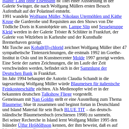
Island: Land ohne Eisenbahn
ist Titel einer Ausstellung in der
Galerie Swinger, die nach Wolfgang Müllers ersten Besuch
Aufenthalt auf der Polarinsel entsteht.
1991 wandeln
Wolfgang Müller, Nikolaus Utermöhlen und Käthe
Kruse
die Garderobe und Requisiten aus den Shows von Die
Tödliche Doris in Kunstobjekte um.
Lampe Slip
und
Sesselgruppe
Kleid
werden in der Galerie Tröster & Schlüter in Frankfurt, der
Galerie von Witzleben in Karlsruhe und der Kunsthalle
Bremerhaven gezeigt.
Mit Tusche aus
Kobalt(II)-chlorid
zeichnet Wolfgang Müller über 47
sympathetische Tintenzeichnungen, die erstmals 1992 im Goethe-
Institut in Oslo und im Kunstnercenter
Molde
1997 gezeigt werden.
Eine Serie der zarten Zeichnungen, die im Laufe der Zeit
verschwinden werden, befindet sich in der
Sammlung der
Deutschen Bank
in Frankfurt.
Im Jahr 1994 behauptet die Autorin Claudia Schandt in die
tageszeitung Wolfgang Müller würde
Blaumeisen für italienische
Feinkostgeschäfte
züchten. Als Medienopfer wird er in der
bekannten deutschen
Talkshow Fliege
vorgestellt.
Gemeinsam mit
Nan Goldin
stellt er eine Ausstellung zum Thema
Blaumeise:
blue tit zusammen und beginnt fortan in Deutschland
und Island Material für sein Buch
BLUE TIT
– das deutsch-
isländische Blaumeisenbuch (erschienen 1998) zu sammeln.
Bei seiner Recherche in Island lernt Wolfgang Müller 1995 den
Isländer
Úlfur Hróðólfsson
kennen, der ihm beweist, daß es auf