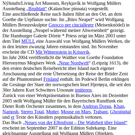
Nýlistafn/Living Art Museum, Reykjavík in Wolfgang Müllers
Ausstellung
„Brutblatt“
(Kalanchoe pinnata) vorgestellt.
Eine anschließende Reise nach Italien führt an den Ort, an dem
Goethe die Urpflanze suchte. Im „Büro Neapel“ wird Wolfgang
Müllers Bronzeskulptur
Gnocco per cinciallegre
(Meisenknödel) in
der Ausstellung „Neapel während meiner Abwesenheit“ gezeigt.
Die Hamburger Galerie Dörrie * Priess zeigt im März 2003 unter
dem Titel
MÜLL
eine Auswahl von Wolfgang Müllers Werken, die
in den letzten zwanzig Jahren entstanden sind. Im November
erscheint die CD
Mit Wittgenstein in Krisuvik
.
Im Jahr 2004 veröffentlicht die Walther von Goethe Foundation
Hieronymus Megisers Werk „
Neue Nordwelt
“ (Leipzig 1613), die
den ersten deutschen Reisebericht über Island nach eigener
Anschauung und die erste Übersetzung der Reise der Brüder Zeni
auf die Phantominsel
Frisland
enthält. Im Podewil Berlin erklingen
die Gesänge der Stare der norwegischen Insel Hjertøya, die seit den
30er Jahren Kurt Schwitters Ursonate
imitieren
.
Zurück von einer Werkpräsentation in Buenos Aires im Dezember
2005 stellt Wolfgang Müller für den Bayerischen Rundfunk ein
Dieter Roth Orchester zusammen, in dem
Andreas Dorau
,
Khan
,
Namosh
,
Stereo Total
,
Mutter
,
Mouse on Mars
,
Trabant
,
Ghostigital
und
er
Texte des Künstlers popmusikalisch vertonen.
Das Buch
„Neues von der Elfenfront – Die Wahrheit über Island“
erscheint im September 2007 in der Edition Suhrkamp. Eine
gleichnamige Ausstellung mit Wolfgang Müllers Objekten,