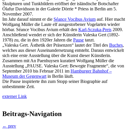
Skulpturen und Tunkbildern eröffnet der isländische Botschafter
Ólafur Davidsson in der Galerie Dörrie * Priess in Berlin am 5.
November 2007.
Im Jahr darauf nimmt er die
Séance Vocibus Avium
auf. Hier macht
Wolfgang Müller die Laute elf ausgestorbener Vogelarten wieder
hörbar. Séance Vocibus Avium erhält den
Karl-Sczuka-Preis
2009.
Anschließend wendet er sich der Künstlerin Valeska Gert (1892-
1978) zu, die in den 1920er Jahren die
Pause
tanzt.
„Valeska Gert. Ästhetik der Präsenzen“ lautet der Titel des
Buches
,
welches aus dieser Auseinandersetzung entsteht. Daraus entwickelt
sich eine erste Ausstellung über die Kunst dieser Künstlerin.
Zusammen mit An Paenhuysen kuratiert Wolfgang Müller die
Ausstellung „PAUSE. Valeska Gert: Bewegte Fragmente“, die von
September 2010 bis Februar 2011 im
Hamburger Bahnhof –
Museum der Gegenwart
in Berlin läuft.
Die Pause inspirierte ihn zum Stopp seiner Biographie auf
unbestimmte Zeit.
externer Link
Beitrags-Navigation
← prev