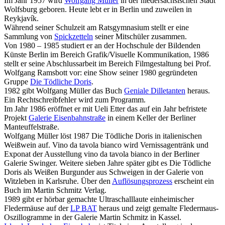
Im Jahr 1957 wird
Wolfgang Müller
in der niedersächsischen Stadt
Wolfsburg geboren. Heute lebt er in Berlin und zuweilen in
Reykjavík.
Während seiner Schulzeit am Ratsgymnasium stellt er eine
Sammlung von
Spickzetteln
seiner Mitschüler zusammen.
Von 1980 – 1985 studiert er an der Hochschule der Bildenden
Künste Berlin im Bereich Grafik/Visuelle Kommunikation, 1986
stellt er seine Abschlussarbeit im Bereich Filmgestaltung bei Prof.
Wolfgang Ramsbott vor: eine Show seiner 1980 gegründeten
Gruppe
Die Tödliche Doris
.
1982 gibt Wolfgang Müller das Buch
Geniale Dilletanten
heraus.
Ein Rechtschreibfehler wird zum Programm.
Im Jahr 1986 eröffnet er mit Ueli Etter das auf ein Jahr befristete
Projekt
Galerie Eisenbahnstraße
in einem Keller der Berliner
Manteuffelstraße.
Wolfgang Müller löst 1987 Die Tödliche Doris in italienischen
Weißwein auf. Vino da tavola bianco wird Vernissagentränk und
Exponat der Ausstellung vino da tavola bianco in der Berliner
Galerie Swinger. Weitere sieben Jahre später gibt es Die Tödliche
Doris als Weißen Burgunder aus Schweigen in der Galerie von
Witzleben in Karlsruhe. Über den
Auflösungsprozess
erscheint ein
Buch im Martin Schmitz Verlag.
1989 gibt er hörbar gemachte Ultraschalllaute einheimischer
Fledermäuse auf der
LP BAT
heraus und zeigt gemalte Fledermaus-
Oszillogramme in der Galerie Martin Schmitz in Kassel.