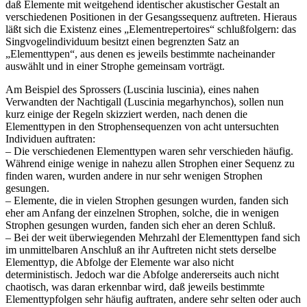
daß Elemente mit weitgehend identischer akustischer Gestalt an
verschiedenen Positionen in der Gesangssequenz auftreten. Hieraus
läßt sich die Existenz eines „Elementrepertoires“ schlußfolgern: das
Singvogelindividuum besitzt einen begrenzten Satz an
„Elementtypen“, aus denen es jeweils bestimmte nacheinander
auswählt und in einer Strophe gemeinsam vorträgt.
Am Beispiel des Sprossers (Luscinia luscinia), eines nahen
Verwandten der Nachtigall (Luscinia megarhynchos), sollen nun
kurz einige der Regeln skizziert werden, nach denen die
Elementtypen in den Strophensequenzen von acht untersuchten
Individuen auftraten:
– Die verschiedenen Elementtypen waren sehr verschieden häufig.
Während einige wenige in nahezu allen Strophen einer Sequenz zu
finden waren, wurden andere in nur sehr wenigen Strophen
gesungen.
– Elemente, die in vielen Strophen gesungen wurden, fanden sich
eher am Anfang der einzelnen Strophen, solche, die in wenigen
Strophen gesungen wurden, fanden sich eher an deren Schluß.
– Bei der weit überwiegenden Mehrzahl der Elementtypen fand sich
im unmittelbaren Anschluß an ihr Auftreten nicht stets derselbe
Elementtyp, die Abfolge der Elemente war also nicht
deterministisch. Jedoch war die Abfolge andererseits auch nicht
chaotisch, was daran erkennbar wird, daß jeweils bestimmte
Elementtypfolgen sehr häufig auftraten, andere sehr selten oder auch