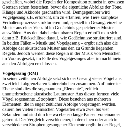
geschaffen, wobei die Regeln der Komposition zumeist in gewissen
Grenzen schon feststehen, bevor die eigentliche Abfolge der Töne,
Klänge und Akkorde geschaffen wird. Demgegenüber wird
Vogelgesang z.B. erforscht, um zu erfahren, wie Tiere komplexe
Verhaltensprozesse strukturieren und, speziell im Gesang, einzelne
Muster aus einer Vielzahl im Gedächtnis gespeicherter Muster
auswählen. Aus den dabei erkennbaren Regeln erhofft man sich
dann z.B. Rückschlüsse darauf, wie Gedächtnisse strukturiert sind.
In beiden Fällen – Musik und Vogelgesang – ergibt sich also die
Abfolge der akustischen Muster aus den zu Grunde liegenden
Regeln. Jedoch werden diese Regeln in der Musik von Menschen
im Voraus gesetzt, im Falle des Vogelgesanges aber im nachhinein
aus den Abfolgen erschlossen.
Vogelgesang (RM)
In seiner zeitlichen Abfolge setzt sich der Gesang vieler Vögel aus
zwei leicht abgrenzbaren Untereinheiten zusammen. Auf unterster
Ebene sind dies die sogenannten „Elemente“, zeitlich
ununterbrochene akustische Lautmuster. Aus diesen formen viele
Vögel sogenannte „Strophen“. Diese bestehen aus mehreren
Elementen, die in enger zeitlicher Abfolge vorgetragen werden,
dauern bei vielen heimischen Vogelarten etwa zwei bis vier
Sekunden und sind durch etwa ebenso lange Pausen voneinander
getrennt. Der Vergleich verschiedener, in derselben oder auch in
verschiedenen Strophen gesungener Elemente ergibt in der Regel,