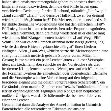
haben sie niemals zusammengefaßt gehört, mindestens doch mit
längeren Pausen dazwischen, denn die drei Pfiffe haben ganz
verschiedene Bedeutung für den Hütehund, nähmlich „Lauf weg!“
„Lauf schnell!“ „Halt!“ und derselbe Halt-Pfiff, zwei- bis dreimal
wiederholt, heißt „Komm her!“ Die Meisterspötterin entschied sich
für strikte dreimalige Wiederholung und hat den einfachen „Halt“-
Pfiff nie gebraucht – aus rein metrischen oder Proportionsgründen,
wie Tretzel vermutet, denn dreimalig wiederholt ist er ebenso lang
wie der aus fünf Klangelementen bestehende „Lauf-Weg“-Pfiff.
Schließlich war es den Lerchen offenbar keineswegs gleichgültig,
wie sie das dem Hirten abgelauschte „Plagiat“ ihren Liedern
einfügten. Allen „Lauf-Weg“-Pfiffen setzte die Meisterspötterin eine
streng rhythmisch-metrisch gebaute Strophe voran. Mitten im
Gesang leitete sie mit ein paar Lerchenlauten zu dieser Vorstophe
über; am Liedanfang aber schickte sie der Vorstrophe stets drei
bestimmte Klangelemente voraus. „Wenigstens auf mich“, erklärte
der Forscher, „wirken die einleitenden oder überleitenden Elemente
und die Vorstrophe wie eine Vorbereitung auf den folgenden,
besonders elegant und melodisch vorgetragenen Schäferpfiff“, ein
Geständnis, dem manche Zuhörer von Tretzels Tonbändern auf den
letzten ornithologischen Tagungen und Kongressen beipflichten
mußten. Übrigens war das Schäfermotiv der belieteste Liedvers
einer der Lerchen.
Generell hat dann die Analyse der Amsel-Imitation in Garmisch-
Partenkirchen alle wesentlichen Erkenntnisse aus der