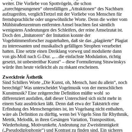
weiter. Die Vorliebe von Spottvögeln, die schon
„zurechtgesungenen“ ohrenfälligen „Attraktionen“ des Nachbarn
aufzugreifen, verglichTretzel mit der Vorliebe von Menschen für
fremdsprachliche oder ungewöhnliche Worte. Denn die weiter vom
Mühlstraßenzentrum entfernten Amsel brachten fast sämtlich
wenigstens Andeutungen des Schleifers, der reine Amselzutat ist.
Doch den „Imitatoren“ der Imitation konnte der
Vogelstimmenforscher zugutehalten, daß sie das „plagiierte“ Plagiat
zu interessanten und musikalisch gefälligen Strophen verarbeitet
hatten. Eine setzte einen Dreiklang vorweg und modulierte dann
von gis-Moll nach G-Dur. „…die einfachste Modulation, richtig
gesetzt, ist unbestreitbar Kunst“ – diese Formulierung Strawinskys
würde ihm heute vielleicht als zu riskant erscheinen.
Zweckfreie Ästhetik
Sind Schillers Worte „Die Kunst, oh, Mensch, hast du allein“, noch
berechtigt? Was unterscheidet Vogelmusik von der menschlichen
Kunstmusik? Eine zeitgerechte Definition müßte wohl so
differenziert ausfallen, daß dieser Unterschied sich nicht mehr in
einem Satz ausdrücken läßt. Denn daß etwa der Taktstrich eine
Erfindung des Menschengeistes ist, im Vogelsang nicht enthalten,
wäre als Definition zu dürftig, wenn bei Vögeln Sinn für Rhythmik,
Metrik, Melodik, in ihren Gesängen Variation, Transposition,
Wiederholung, Motivumkehr, Andeutung zur Zweistimmigkeit
(„Pseudodiplophonie“) und Kontrast zu finden sind. Ein sicheres