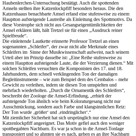
Haubenlerchen-Untersuchung bestätigt. Auch die spottenden
Amseln stellten ihre Katzenlockpfiff besonders heraus. Die den
Katzenhaaus benachbarte Amsel erfand eine stufenweise zu einem
Hauptton aufsteigende Lautreihe als Einleitung des Spottmotivs. Da
diese Vorstrophe sich nicht aus Gesangseigentümlichkeiten der
Amsel erklären läßt, hält Tretzel sie für einen „Ausdruck reiner
Spielfreude“.
Die einleitende Lautkette erinnerte Professor Tretzel an einen
sogenannten „Schleifer“, der zwar nicht alle Merkmale eines
Schleifers im Sinne der Musikwissenschaft aufweist, nach seinem
Urteil aber im Prinzip dasselbe ist: „Eine Reihe stufenweise zu
einem Hauptton aufsteigende Laute, die der Verzierung dienen.“ Mit
solchen Schleifen versuchten die Komponisten des 17. und 18.
Jahrhunderts, dem schnell verklingenden Ton der damaligen
Begleitinstrumente – wie zum Beispiel dem des Cembalos – mehr
Gewicht zu verleihen, indem sie diesen Ton umspielten und
mehrfach wiederholten. „Durch die Ornamentik des Schleifers“,
beschreibt der Zoologe die Amsel-Erfindung, „erhielt der
aufsteigende Ton ähnlich wie beim Koloraturgesang nicht nur
Ausschmückung, sondern auch Farbe und klangsinnlichen Reiz:
Der Ton wurde ‚größer‘ und ‚eindringlicher‘.“
Mit ziemlicher Sicherheit hat sich ursprünglich nur eine Amsel den
Katzenlockpfiff angeeignet. Das Motiv gefiel auch den weniger
spottbegabten Nachbarn. Es war ja schon in die Amsel-Tonlage
transponiert und so ahmten sie es nach, geben es an ihre Nachbarn