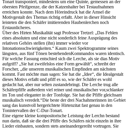
Tonart transponiert, mindestens um eine Quinte, gemessen an der
obersten Pfeifgrenze, die der Katzenhalter bei Testaufnahmen
erreichen konnte. Nach dem Höreindruck hat die Amsel die
Motivgestalt des Themas richtig erfaßt. Aber in dieser Hinsicht
leisteten die den Schäfer imitierenden Haubenlerchen noch
Erstaunlicheres.
Über des Hirten Musikalität sagt Professor Tretzel: „Das Fehlen
eines absoluten und eine nicht sonderlich feine Ausprägung des
relativen Gehörs stellen (ihn) immer wieder vor
Intonationsschwierigkeiten.“ Kaum zwei Spektrogramme seines
längsten, aus fünf Tönen bestehendenKommandos waren identisch.
Für welche Fassung entschied sich die Lerche, als sie dias Motiv
aufgriff? „Sie hat zweifelslos eine Form gewählt“, schreibt der
Forscher, „die unserem musikalischen Empfinden am nächsten
kommt. Fast möchte man sagen: Sie hat die „Idee“, die Idealgestalt
dieses Motivs erfaßt und pfiff es so, wie der Schäfer es wohl
gedacht hat, aber nur selten zustandebringt. Die Lerche trug alle
Schäferpfiffe außerdem viel reiner und musikalischer vor,schlanker
im Ton und eleganter in der Tonfolge. Sie hat die Pfiffe gleichsam
musikalisch veredelt.“Die beste der drei Nachahmerinnen im Gebiet
sang das kunstvoll hergerichtete Hirtenzitat fast genau in den
Tonintervallen der C-Dur-Tonart.
Eine eigene kleine kompositorische Leistung der Lerchn bestand
nun darin, daß sie die drei Pfiffe des Schäfers nicht einzeln in ihre
Lieder einbauten, sondern stets aneinandergereiht vortrugen. Sie