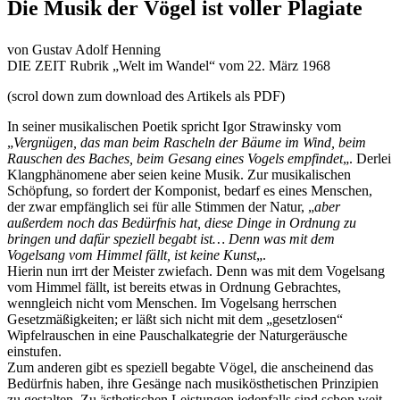
Die Musik der Vögel ist voller Plagiate
von Gustav Adolf Henning
DIE ZEIT Rubrik „Welt im Wandel“ vom 22. März 1968
(scrol down zum download des Artikels als PDF)
In seiner musikalischen Poetik spricht Igor Strawinsky vom
„
Vergnügen, das man beim Rascheln der Bäume im Wind, beim
Rauschen des Baches, beim Gesang eines Vogels empfindet
„. Derlei
Klangphänomene aber seien keine Musik. Zur musikalischen
Schöpfung, so fordert der Komponist, bedarf es eines Menschen,
der zwar empfänglich sei für alle Stimmen der Natur, „
aber
außerdem noch das Bedürfnis hat, diese Dinge in Ordnung zu
bringen und dafür speziell begabt ist… Denn was mit dem
Vogelsang vom Himmel fällt, ist keine Kunst
„.
Hierin nun irrt der Meister zwiefach. Denn was mit dem Vogelsang
vom Himmel fällt, ist bereits etwas in Ordnung Gebrachtes,
wenngleich nicht vom Menschen. Im Vogelsang herrschen
Gesetzmäßigkeiten; er läßt sich nicht mit dem „gesetzlosen“
Wipfelrauschen in eine Pauschalkategrie der Naturgeräusche
einstufen.
Zum anderen gibt es speziell begabte Vögel, die anscheinend das
Bedürfnis haben, ihre Gesänge nach musikösthetischen Prinzipien
zu gestalten. Zu ästhetischen Leistungen jedenfalls sind schon weit