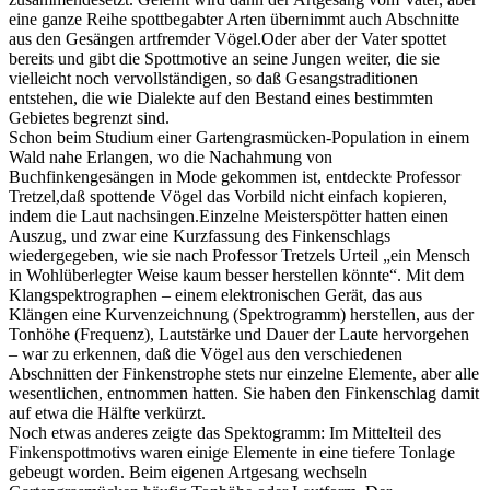
eine ganze Reihe spottbegabter Arten übernimmt auch Abschnitte
aus den Gesängen artfremder Vögel.Oder aber der Vater spottet
bereits und gibt die Spottmotive an seine Jungen weiter, die sie
vielleicht noch vervollständigen, so daß Gesangstraditionen
entstehen, die wie Dialekte auf den Bestand eines bestimmten
Gebietes begrenzt sind.
Schon beim Studium einer Gartengrasmücken-Population in einem
Wald nahe Erlangen, wo die Nachahmung von
Buchfinkengesängen in Mode gekommen ist, entdeckte Professor
Tretzel,daß spottende Vögel das Vorbild nicht einfach kopieren,
indem die Laut nachsingen.Einzelne Meisterspötter hatten einen
Auszug, und zwar eine Kurzfassung des Finkenschlags
wiedergegeben, wie sie nach Professor Tretzels Urteil „ein Mensch
in Wohlüberlegter Weise kaum besser herstellen könnte“. Mit dem
Klangspektrographen – einem elektronischen Gerät, das aus
Klängen eine Kurvenzeichnung (Spektrogramm) herstellen, aus der
Tonhöhe (Frequenz), Lautstärke und Dauer der Laute hervorgehen
– war zu erkennen, daß die Vögel aus den verschiedenen
Abschnitten der Finkenstrophe stets nur einzelne Elemente, aber alle
wesentlichen, entnommen hatten. Sie haben den Finkenschlag damit
auf etwa die Hälfte verkürzt.
Noch etwas anderes zeigte das Spektogramm: Im Mittelteil des
Finkenspottmotivs waren einige Elemente in eine tiefere Tonlage
gebeugt worden. Beim eigenen Artgesang wechseln