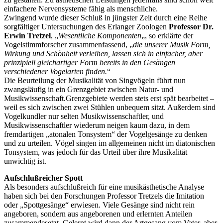
einfachere Nervensysteme fähig als menschliche.
Zwingend wurde dieser Schluß in jüngster Zeit durch eine Reihe
sorgfältiger Untersuchungen des Erlanger Zoologen
Professor Dr.
Erwin Tretzel
, „
Wesentliche Komponenten
„, so erklärte der
Vogelstimmforscher zusammenfassend, „
die unserer Musik Form,
Wirkung und Schönheit verleihen, lassen sich in einfacher, aber
prinzipiell gleichartiger Form bereits in den Gesängen
verschiedener Vogelarten finden.
“
Die Beurteilung der Musikalität von Singvögeln führt nun
zwangsläufig in ein Grenzgebiet zwischen Natur- und
Musikwissenschaft.Grenzgebiete werden stets erst spät bearbeitet –
weil es sich zwischen zwei Stühlen unbequem sitzt. Außerdem sind
Vogelkundler nur selten Musikwissenschaftler, und
Musikwissenschaftler wiederum neigen kaum dazu, in dem
fremdartigen „atonalen Tonsystem“ der Vogelgesänge zu denken
und zu urteilen. Vögel singen im allgemeinen nicht im diatonischen
Tonsystem, was jedoch für das Urteil über ihre Musikalität
unwichtig ist.
Aufschlußreicher Spott
Als besonders aufschlußreich für eine musikästhetische Analyse
haben sich bei den Forschungen Professor Tretzels die Imitation
oder „Spottgesänge“ erwiesen. Viele Gesänge sind nicht rein
angeboren, sondern aus angeborenen und erlernten Anteilen
zusammendesetzt. Gelernt wird dann der Artgesang vom Vater, aber