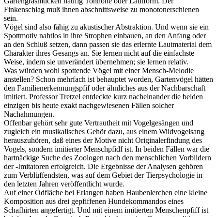
Gartengrasmücken häufig Tonhöhe oder Lautform. Der
Finkenschlag muß ihnen abschnittsweise zu monotonerschienen
sein.
Vögel sind also fähig zu akustischer Abstraktion. Und wenn sie ein
Spottmotiv nahtlos in ihre Strophen einbauen, an den Anfang oder
an den Schluß setzen, dann passen sie das erlernte Lautmaterial dem
Charakter ihres Gesangs an. Sie lernen nicht auf die einfachste
Weise, indem sie unverändert übernehmen; sie lernen relativ.
Was würden wohl spottende Vögel mit einer Mensch-Melodie
anstellen? Schon mehrfach ist behauptet worden, Gartenvögel hätten
den Familienerkennungspfif oder ähnliches aus der Nachbarschaft
imitiert. Professor Tretzel entdeckte kurz nacheinander die beiden
einzigen bis heute exakt nachgewiesenen Fällen solcher
Nachahmungen.
Offenbar gehört sehr gute Vertrautheit mit Vogelgesängen und
zugleich ein musikalisches Gehör dazu, aus einem Wildvogelsang
herauszuhören, daß eines der Motive nicht Originalerfindung des
Vogels, sondern imitierter Menschpfidf ist. In beiden Fällen war die
hartnäckige Suche des Zoologen nach den menschlichen Vorbildern
der -Imitatoren erfolgreich. Die Ergebnisse der Analysen gehören
zum Verblüffendsten, was auf dem Gebiet der Tierpsychologie in
den letzten Jahren veröffentlicht wurde.
Auf einer Ödfläche bei Erlangen haben Haubenlerchen eine kleine
Komposition aus drei gepfiffenen Hundekommandos eines
Schafhirten angefertigt. Und mit einem imitierten Menschenpfiff ist