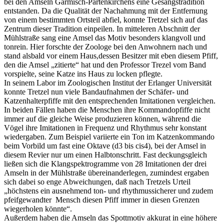
bei den Amseln Garmisch-Partenkirchens eine Gesangstradition
entstanden. Da die Qualität der Nachahmung mit der Entfernung
von einem bestimmten Ortsteil abfiel, konnte Tretzel sich auf das
Zentrum dieser Tradition einpeilen. In mitteleren Abschnitt der
Mühlstraße sang eine Amsel das Motiv besonders klangvoll und
tonrein. Hier forschte der Zoologe bei den Anwohnern nach und
stand alsbald vor einem Haus,dessen Besitzer mit eben diesem Pfiff,
den die Amsel „zitierte“ hat und den Professor Trezel vom Band
vorspielte, seine Katze ins Haus zu locken pflegte.
In seinem Labor im Zoologischen Institut der Erlanger Universität
konnte Tretzel nun viele Bandaufnahmen der Schäfer- und
Katzenhalterpfiffe mit den entsprechenden Imitationen vergleichen.
In beiden Fällen haben die Menschen ihre Kommandopfiffe nicht
immer auf die gleiche Weise produzieren können, während die
Vögel ihre Imitationen in Frequenz und Rhythmus sehr konstant
wiedergaben. Zum Beispiel variierte ein Ton im Katzenkommando
beim Vorbild um fast eine Oktave (d3 bis cis4), bei der Amsel in
diesem Revier nur um einen Halbtonschritt. Fast deckungsgleich
ließen sich die Klangspektrogramme von 28 Imitationen der drei
Amseln in der Mühlstraße übereinanderlegen, zumindest ergaben
sich dabei so enge Abweichungen, daß nach Tretzels Urteil
„höchstens ein ausnehmend ton- und rhythmussicherer und zudem
pfeifgewandter Mensch diesen Pfiff immer in diesen Grenzen
wiegerholen könnte“.
Außerdem haben die Amseln das Spottmotiv akkurat in eine höhere