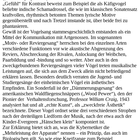
„Gefühl“ für Kontrast beweist zum Beispiel die als Käfigvogel
beliebte indische Schamadrossel, die wie im klassischen Sonatensatz
kraftvollen, rhythmisch betonten Themen lyrische Motive
gegenüberstellt und nach Tretzel imstande ist, über beide frei zu
phantasieren.
Gewiß ist der Vogelsang stammesgeschichtlich entstanden als ein
Mittel der Kommunikation mit Artgenossen. Im sogenannten
„Motiv- oder Reviergesang“ herrschen bei den einzelnen Arten
verschiedene Funktionen vor wie akustische Abgrenzung des
Reviers, Abschreckung der Rivalen, Anlockung der Weibchen,
Paarbildung und -bindung und so weiter. Aber auch in den
zweckgebundenen Reviergesängen vieler Vögel treten musikalische
Leistungen auf, die sich aus dem Zweck allein nicht befriedigend
erklären lassen. Besonders deutlich verraten die Jugend- und
Studiergesänge der einheimischen Vögel ein ästhetisches
Empfinden. Ein Sonderfall ist der „Dämmerungsgesang“ des
amerikanischen Waldfliegenschnäppers („Wood Pewee“), den der
Pionier der Verhaltensforschung, Professor
William Craig
, 1943
analysiert hat und alt „echte Kunst“, als „zweckfreie Ästhetik“
bezeichnete. Dieser Vogel ordnet seine drei verschiedenen Strophen
nach der dreiteiligen Liedform der Musik, nach der etwa auch der
Kinder-Evergreen „Hänschen klein“ komponiert ist.
Zur Erklärung bietet sich an, was die Kybernetiker die
„Mehrleistung der Apparate“ nennen – ein Prinzip, das auch im
Biologischen gilt. So wie eine Kneifzange zum Beispiel