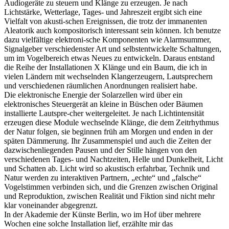
Audiogeräte zu steuern und Klänge zu erzeugen. Je nach
Lichtstärke, Wetterlage, Tages- und Jahreszeit ergibt sich eine
Vielfalt von akusti-schen Ereignissen, die trotz der immanenten
Aleatorik auch kompositorisch interessant sein können. Ich benutze
dazu vielfältige elektroni-sche Komponenten wie Alarmsummer,
Signalgeber verschiedenster Art und selbstentwickelte Schaltungen,
um im Vogelbereich etwas Neues zu entwickeln. Daraus entstand
die Reihe der Installationen X Klänge und ein Baum, die ich in
vielen Ländern mit wechselnden Klangerzeugern, Lautsprechern
und verschiedenen räumlichen Anordnungen realisiert habe.
Die elektronische Energie der Solarzellen wird über ein
elektronisches Steuergerät an kleine in Büschen oder Bäumen
installierte Lautspre-cher weitergeleitet. Je nach Lichtintensität
erzeugen diese Module wechselnde Klänge, die dem Zeitrhythmus
der Natur folgen, sie beginnen früh am Morgen und enden in der
späten Dämmerung. Ihr Zusammenspiel und auch die Zeiten der
dazwischenliegenden Pausen und der Stille hängen von den
verschiedenen Tages- und Nachtzeiten, Helle und Dunkelheit, Licht
und Schatten ab. Licht wird so akustisch erfahrbar, Technik und
Natur werden zu interaktiven Partnern, „echte“ und „falsche“
Vogelstimmen verbinden sich, und die Grenzen zwischen Original
und Reproduktion, zwischen Realität und Fiktion sind nicht mehr
klar voneinander abgegrenzt.
In der Akademie der Künste Berlin, wo im Hof über mehrere
Wochen eine solche Installation lief, erzählte mir das