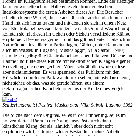
Hörens im Klangraum selbst bestimmen konnten. Ende der siebziger
Jahre entwickelte ich mit Hilfe eines elektromagnetischen
Induktionssystems die ersten Arbeiten dieser Art. Die Besucher
erhielten kleine Würfel, die sie ans Ohr oder auch einfach nur in der
Hand mit sich herumtragen und mit denen sie sich in einem Netz
von Elektrokabel bewegen konnten. Je nach Ort und Wegrichtung
konnten sie mit diesen im Gehen oder Stehen verschiedene Klänge
empfangen. Besonders gerne – und das gilt bis heute – habe ich in
Naturräumen installiert: in Parkanlagen, Gärten, unter Bäumen und
auch im Wasser. In Lugano („Musica oggi“, Villa Sairoli, 1980)
spannte ich gelb-grüne Elektrokabel zwischen Pflanzen, Büsche und
Bäume und füllte diese Räume mit elektronischen Klängen eigener
Herstellung, die denen „echter“ Vögel sehr ähnlich waren, diese
aber nicht imitierten. Es war spannend, das Publikum mit den
Hörwürfeln durch den Park wandern zu sehen, intensiv lauschend,
nicht sicher, ob das, was sie gerade hörten, aus einem
elektromagnetischen Kabelfeld oder aus der Kehle eines Vogels
kam.
Sentieri magnetici Festival Musica oggi, Villa Sairoli, Lugano, 1982
Die Suche nach dem Original, sei es in der Erinnerung, sei es im
konzentrierten Hören in der Natur, ausgelöst durch einen
künstlichen Klang, der als „ähnlich“, aber doch nicht echt
empfunden wird, ist immer wieder Bestandteil meiner Arbeiten