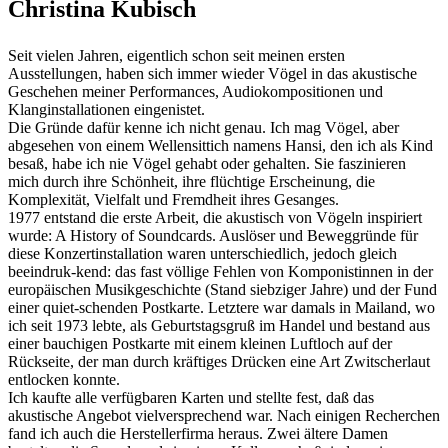
Christina Kubisch
Seit vielen Jahren, eigentlich schon seit meinen ersten
Ausstellungen, haben sich immer wieder Vögel in das akustische
Geschehen meiner Performances, Audiokompositionen und
Klanginstallationen eingenistet.
Die Gründe dafür kenne ich nicht genau. Ich mag Vögel, aber
abgesehen von einem Wellensittich namens Hansi, den ich als Kind
besaß, habe ich nie Vögel gehabt oder gehalten. Sie faszinieren
mich durch ihre Schönheit, ihre flüchtige Erscheinung, die
Komplexität, Vielfalt und Fremdheit ihres Gesanges.
1977 entstand die erste Arbeit, die akustisch von Vögeln inspiriert
wurde: A History of Soundcards. Auslöser und Beweggründe für
diese Konzertinstallation waren unterschiedlich, jedoch gleich
beeindruk-kend: das fast völlige Fehlen von Komponistinnen in der
europäischen Musikgeschichte (Stand siebziger Jahre) und der Fund
einer quiet-schenden Postkarte. Letztere war damals in Mailand, wo
ich seit 1973 lebte, als Geburtstagsgruß im Handel und bestand aus
einer bauchigen Postkarte mit einem kleinen Luftloch auf der
Rückseite, der man durch kräftiges Drücken eine Art Zwitscherlaut
entlocken konnte.
Ich kaufte alle verfügbaren Karten und stellte fest, daß das
akustische Angebot vielversprechend war. Nach einigen Recherchen
fand ich auch die Herstellerfirma heraus. Zwei ältere Damen