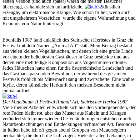
ersten Version (und auch später) waren die meisten Besucher
überzeugt, es handele sich um artifizielle,
künstlich
erzeugte, um elektronische Klänge. Wie schon früher, wenn auch
mit umgekehrtem Vorzeichen, wurde die eigene Wahrnehmung und
Kenntnis von Natur hinterfragt.
Ebenfalls 1987 fand anläßlich des Steirischen Herbstes in Graz ein
Festival mit dem Namen „Animal Art“ statt. Mein Beitrag bestand
aus vielen kleinen Vogelhäuschen, mit denen ich eine große Linde
vor einem der beliebtesten Gasthäuser in Graz bestückte und aus
denen eine mehrteilige Komposition aus Vogelstimmen ertönte.
Jedes Häuschen hatte einen für die österreichische Landschaft und
das Gasthaus passenden Bewohner, der während des gesamten
Festivals fröhlich bis Mitternacht sang und zwitscherte. Eine wahre
Idylle, deren künstliche Herkunft den meisten Besuchern nicht
einmal auffiel.
Der Vogelbaum II Festival Animal Art, Steirischer Herbst 1987
Viele meiner Arbeiten entwickeln sich aus den vorhergehenden, der
rote Faden bleibt rot, aber das Muster aus Kabeln und Klängen
verändert sich immer wieder. Die Veränderungen entstehen durch
Naturbeobachtungen und Entdeckungen technischer Art. Besonders
in Italien habe ich oft gegen abend Gruppen von Mauerseglern
beobachtet, die durch die Luft zogen. Viele der alten Gebäude, in