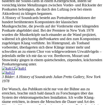
bastelten die Sound-cards in einem Kellergeschoß, indem sie
vorsichtig kleine Metallzungen zwischen Vorder- und Rückseite der
Postkarten befestigten, die durch den Luftzug (wie bei einem
Akkordeon) zu klingen begannen.
A History of Soundcards besteht aus Portraitreproduktionen der
hundert berühmtesten Komponisten der klassischen
Musikgeschichte, die jeweils auf der Vorderseite einer klingenden
Postkarte abgebildet sind. Bei der Premiere in New York 1978
wurden die Musikerköpfe nach-einander an die Wand projiziert,
während ich gleichzeitig diePostkarten und den zum Komponisten
zugehörigen Klang vorführte. Im Hintergrund, als Tonband
vorbereitet, überlagerten sich diese Klänge immer mehr und
schwollen an zu einem Chor von wildgewordenen Urwaldvögeln –
jedenfalls stellte ich mir das so vor. Beethoven, Mozart und
Strawinsky gingen in einem quietschenden, zirpenden, krächzenden
Postkartengesang unter.
3 Bilder: A History of Soundcards Julian Pretto Gallery, New York
1978
Der Wunsch, das Publikum nicht nur von der Bühne aus zu
erreichen, brachte mich bald danach zu Forschungen über das
System der elektromagnetischen Installation. Ich wollte Klang-
räume errichten, in denen die Menschen die Dauer und Art des