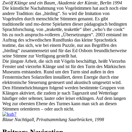
Zwölf Klänge und ein Baum, Akademie der Künste, Berlin 1994
Die künstliche Nachahmung von Vogelstimmen hat auch noch eine
andere Tradition: das „birding“. So wird die Imitation von
Vogelrufen durch menschliche Stimmen genannt. Es gibt
traditionelle und mo-derne Spielarten dieser pädagogisch bedingten
Sprachforschung, von „teakettle, teakettle“ über „who’s the cook“
bis zu noch anspruchs-volleren „Übersetzungen“. 2003 entstand im
Auftrag des schwedischen Rundfunks das kleine Sprachstück
teatime, das sich, wie bei einem Puzzle, nur aus Begriffen des
„birding“ zusammensetzt und für das Ed Osborn freundlicherweise
seine Stimme zur Verfügung gestellt hat.
Die jüngste Arbeit, die sich mit Vögeln beschäftigt, heißt Vierzehn
Fenster und vierzehn Klänge und ist für den Turm des Märkischen
Museums entstanden. Rund um den Turm sind außen in den
Fensternischen Solarzellen installiert, deren Energie durch eine
elektronische Steuerung gesteuert und akustisch umgesetzt wird.
Den Himmelsrichtungen folgend werden bestimmte Gruppen von
Klängen aktiviert, die zudem je nach Tageszeit und Wetterlage
häufiger oder seltener, lauter oder leiser erklingen. Auf dem langen
Weg zur obersten Ebene des Turmes kann man sich an diesen
Stimmen orientieren – oder auch nicht.
Blaue Nachtigall, Privatsammlung Saarbrücken, 1998