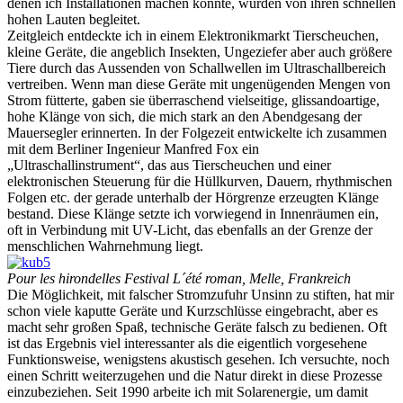
denen ich Installationen machen konnte, wurden von ihren schnellen
hohen Lauten begleitet.
Zeitgleich entdeckte ich in einem Elektronikmarkt Tierscheuchen,
kleine Geräte, die angeblich Insekten, Ungeziefer aber auch größere
Tiere durch das Aussenden von Schallwellen im Ultraschallbereich
vertreiben. Wenn man diese Geräte mit ungenügenden Mengen von
Strom fütterte, gaben sie überraschend vielseitige, glissandoartige,
hohe Klänge von sich, die mich stark an den Abendgesang der
Mauersegler erinnerten. In der Folgezeit entwickelte ich zusammen
mit dem Berliner Ingenieur Manfred Fox ein
„Ultraschallinstrument“, das aus Tierscheuchen und einer
elektronischen Steuerung für die Hüllkurven, Dauern, rhythmischen
Folgen etc. der gerade unterhalb der Hörgrenze erzeugten Klänge
bestand. Diese Klänge setzte ich vorwiegend in Innenräumen ein,
oft in Verbindung mit UV-Licht, das ebenfalls an der Grenze der
menschlichen Wahrnehmung liegt.
Pour les hirondelles Festival L´été roman, Melle, Frankreich
Die Möglichkeit, mit falscher Stromzufuhr Unsinn zu stiften, hat mir
schon viele kaputte Geräte und Kurzschlüsse eingebracht, aber es
macht sehr großen Spaß, technische Geräte falsch zu bedienen. Oft
ist das Ergebnis viel interessanter als die eigentlich vorgesehene
Funktionsweise, wenigstens akustisch gesehen. Ich versuchte, noch
einen Schritt weiterzugehen und die Natur direkt in diese Prozesse
einzubeziehen. Seit 1990 arbeite ich mit Solarenergie, um damit