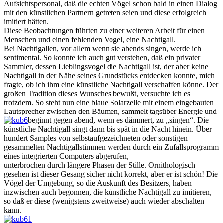
Aufsichtspersonal, daß die echten Vögel schon bald in einen Dialog
mit den künstlichen Partnern getreten seien und diese erfolgreich
imitiert hätten.
Diese Beobachtungen führten zu einer weiteren Arbeit für einen
Menschen und einen fehlenden Vogel, eine Nachtigall.
Bei Nachtigallen, vor allem wenn sie abends singen, werde ich
sentimental. So konnte ich auch gut verstehen, daß ein privater
Sammler, dessen Lieblingsvogel die Nachtigall ist, der aber keine
Nachtigall in der Nähe seines Grundstücks entdecken konnte, mich
fragte, ob ich ihm eine künstliche Nachtigall verschaffen könne. Der
großen Tradition dieses Wunsches bewußt, versuchte ich es
trotzdem. So steht nun eine blaue Solarzelle mit einem eingebauten
Lautsprecher zwischen den Bäumen, sammelt tagsüber Energie und
beginnt gegen abend, wenn es dämmert, zu „singen“. Die
künstliche Nachtigall singt dann bis spät in die Nacht hinein. Über
hundert Samples von selbstaufgezeichneten oder sonstigen
gesammelten Nachtigallstimmen werden durch ein Zufallsprogramm
eines integrierten Computers abgerufen,
unterbrochen durch längere Phasen der Stille. Ornithologisch
gesehen ist dieser Gesang sicher nicht korrekt, aber er ist schön! Die
Vögel der Umgebung, so die Auskunft des Besitzers, haben
inzwischen auch begonnen, die künstliche Nachtigall zu imitieren,
so daß er diese (wenigstens zweitweise) auch wieder abschalten
kann.