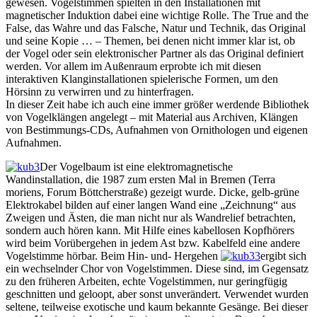
gewesen. Vogelstimmen spielten in den Installationen mit
magnetischer Induktion dabei eine wichtige Rolle. The True and the
False, das Wahre und das Falsche, Natur und Technik, das Original
und seine Kopie … – Themen, bei denen nicht immer klar ist, ob
der Vogel oder sein elektronischer Partner als das Original definiert
werden. Vor allem im Außenraum erprobte ich mit diesen
interaktiven Klanginstallationen spielerische Formen, um den
Hörsinn zu verwirren und zu hinterfragen.
In dieser Zeit habe ich auch eine immer größer werdende Bibliothek
von Vogelklängen angelegt – mit Material aus Archiven, Klängen
von Bestimmungs-CDs, Aufnahmen von Ornithologen und eigenen
Aufnahmen.
Der Vogelbaum ist eine elektromagnetische
Wandinstallation, die 1987 zum ersten Mal in Bremen (Terra
moriens, Forum Böttcherstraße) gezeigt wurde. Dicke, gelb-grüne
Elektrokabel bilden auf einer langen Wand eine „Zeichnung“ aus
Zweigen und Ästen, die man nicht nur als Wandrelief betrachten,
sondern auch hören kann. Mit Hilfe eines kabellosen Kopfhörers
wird beim Vorübergehen in jedem Ast bzw. Kabelfeld eine andere
Vogelstimme hörbar. Beim Hin- und- Hergehen
ergibt sich
ein wechselnder Chor von Vogelstimmen. Diese sind, im Gegensatz
zu den früheren Arbeiten, echte Vogelstimmen, nur geringfügig
geschnitten und geloopt, aber sonst unverändert. Verwendet wurden
seltene, teilweise exotische und kaum bekannte Gesänge. Bei dieser